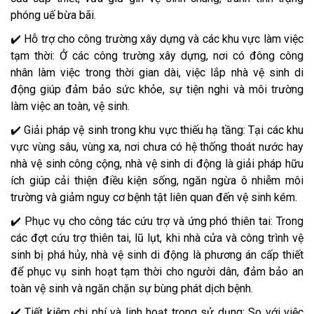
phóng uế bừa bãi.
✔️ Hỗ trợ cho công trường xây dựng và các khu vực làm việc
tạm thời: Ở các công trường xây dựng, nơi có đông công
nhân làm việc trong thời gian dài, việc lắp nhà vệ sinh di
động giúp đảm bảo sức khỏe, sự tiện nghi và môi trường
làm việc an toàn, vệ sinh.
✔️ Giải pháp vệ sinh trong khu vực thiếu hạ tầng: Tại các khu
vực vùng sâu, vùng xa, nơi chưa có hệ thống thoát nước hay
nhà vệ sinh công cộng, nhà vệ sinh di động là giải pháp hữu
ích giúp cải thiện điều kiện sống, ngăn ngừa ô nhiễm môi
trường và giảm nguy cơ bệnh tật liên quan đến vệ sinh kém.
✔️ Phục vụ cho công tác cứu trợ và ứng phó thiên tai: Trong
các đợt cứu trợ thiên tai, lũ lụt, khi nhà cửa và công trình vệ
sinh bị phá hủy, nhà vệ sinh di động là phương án cấp thiết
để phục vụ sinh hoạt tạm thời cho người dân, đảm bảo an
toàn vệ sinh và ngăn chặn sự bùng phát dịch bệnh.
✔️ Tiết kiệm chi phí và linh hoạt trong sử dụng: So với việc