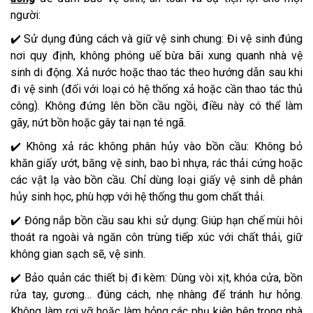
người:
✔️ Sử dụng đúng cách và giữ vệ sinh chung: Đi vệ sinh đúng
nơi quy định, không phóng uế bừa bãi xung quanh nhà vệ
sinh di động. Xả nước hoặc thao tác theo hướng dẫn sau khi
đi vệ sinh (đối với loại có hệ thống xả hoặc cần thao tác thủ
công). Không đứng lên bồn cầu ngồi, điều này có thể làm
gãy, nứt bồn hoặc gây tai nạn té ngã.
✔️ Không xả rác không phân hủy vào bồn cầu: Không bỏ
khăn giấy ướt, băng vệ sinh, bao bì nhựa, rác thải cứng hoặc
các vật lạ vào bồn cầu. Chỉ dùng loại giấy vệ sinh dễ phân
hủy sinh học, phù hợp với hệ thống thu gom chất thải.
✔️ Đóng nắp bồn cầu sau khi sử dụng: Giúp hạn chế mùi hôi
thoát ra ngoài và ngăn côn trùng tiếp xúc với chất thải, giữ
không gian sạch sẽ, vệ sinh.
✔️ Bảo quản các thiết bị đi kèm: Dùng vòi xịt, khóa cửa, bồn
rửa tay, gương… đúng cách, nhẹ nhàng để tránh hư hỏng.
Không làm rơi vỡ hoặc làm hỏng các phụ kiện bên trong nhà