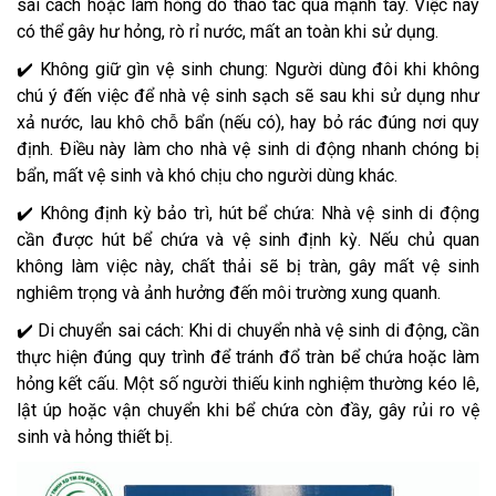
sai cách hoặc làm hỏng do thao tác quá mạnh tay. Việc này
có thể gây hư hỏng, rò rỉ nước, mất an toàn khi sử dụng.
✔️ Không giữ gìn vệ sinh chung: Người dùng đôi khi không
chú ý đến việc để nhà vệ sinh sạch sẽ sau khi sử dụng như
xả nước, lau khô chỗ bẩn (nếu có), hay bỏ rác đúng nơi quy
định. Điều này làm cho nhà vệ sinh di động nhanh chóng bị
bẩn, mất vệ sinh và khó chịu cho người dùng khác.
✔️ Không định kỳ bảo trì, hút bể chứa: Nhà vệ sinh di động
cần được hút bể chứa và vệ sinh định kỳ. Nếu chủ quan
không làm việc này, chất thải sẽ bị tràn, gây mất vệ sinh
nghiêm trọng và ảnh hưởng đến môi trường xung quanh.
✔️ Di chuyển sai cách: Khi di chuyển nhà vệ sinh di động, cần
thực hiện đúng quy trình để tránh đổ tràn bể chứa hoặc làm
hỏng kết cấu. Một số người thiếu kinh nghiệm thường kéo lê,
lật úp hoặc vận chuyển khi bể chứa còn đầy, gây rủi ro vệ
sinh và hỏng thiết bị.