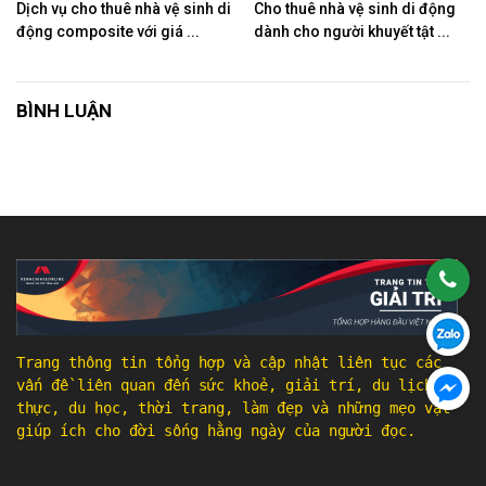
Dịch vụ cho thuê nhà vệ sinh di
Cho thuê nhà vệ sinh di động
động composite với giá ...
dành cho người khuyết tật ...
BÌNH LUẬN
Trang thông tin tổng hợp và cập nhật liên tục các
vấn đề liên quan đến sức khoẻ, giải trí, du lịch, ẩm
thực, du học, thời trang, làm đẹp và những mẹo vặt
giúp ích cho đời sống hằng ngày của người đọc.