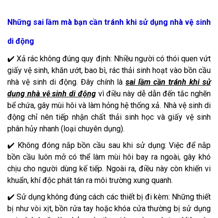
Những sai lầm mà bạn cần tránh khi sử dụng nhà vệ sinh
di động
✔️ Xả rác không đúng quy định: Nhiều người có thói quen vứt
giấy vệ sinh, khăn ướt, bao bì, rác thải sinh hoạt vào bồn cầu
nhà vệ sinh di động. Đây chính là
sai lầm cần tránh khi sử
dụng nhà vệ sinh di động
vì điều này dễ dẫn đến tắc nghẽn
bể chứa, gây mùi hôi và làm hỏng hệ thống xả. Nhà vệ sinh di
động chỉ nên tiếp nhận chất thải sinh học và giấy vệ sinh
phân hủy nhanh (loại chuyên dụng).
✔️ Không đóng nắp bồn cầu sau khi sử dụng: Việc để nắp
bồn cầu luôn mở có thể làm mùi hôi bay ra ngoài, gây khó
chịu cho người dùng kế tiếp. Ngoài ra, điều này còn khiến vi
khuẩn, khí độc phát tán ra môi trường xung quanh.
✔️ Sử dụng không đúng cách các thiết bị đi kèm: Những thiết
bị như vòi xịt, bồn rửa tay hoặc khóa cửa thường bị sử dụng