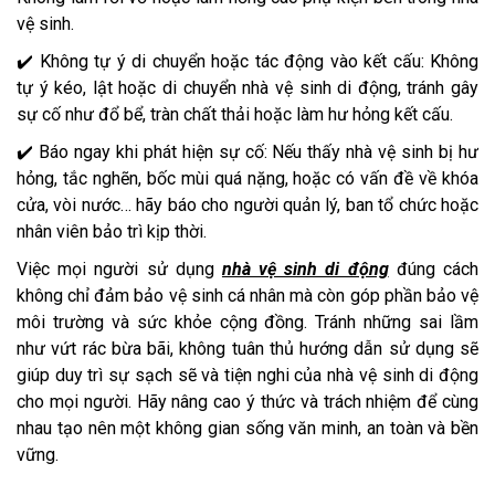
vệ sinh.
✔️ Không tự ý di chuyển hoặc tác động vào kết cấu: Không
tự ý kéo, lật hoặc di chuyển nhà vệ sinh di động, tránh gây
sự cố như đổ bể, tràn chất thải hoặc làm hư hỏng kết cấu.
✔️ Báo ngay khi phát hiện sự cố: Nếu thấy nhà vệ sinh bị hư
hỏng, tắc nghẽn, bốc mùi quá nặng, hoặc có vấn đề về khóa
cửa, vòi nước… hãy báo cho người quản lý, ban tổ chức hoặc
nhân viên bảo trì kịp thời.
Việc mọi người sử dụng
nhà vệ sinh di động
đúng cách
không chỉ đảm bảo vệ sinh cá nhân mà còn góp phần bảo vệ
môi trường và sức khỏe cộng đồng. Tránh những sai lầm
như vứt rác bừa bãi, không tuân thủ hướng dẫn sử dụng sẽ
giúp duy trì sự sạch sẽ và tiện nghi của nhà vệ sinh di động
cho mọi người. Hãy nâng cao ý thức và trách nhiệm để cùng
nhau tạo nên một không gian sống văn minh, an toàn và bền
vững.