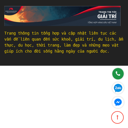
Trang thông tin tổng hợp và cập nhật liên tục các
vấn đề liên quan đến sức khoẻ, giải trí, du lịch, ẩm
thực, du học, thời trang, làm đẹp và những mẹo vặt
giúp ích cho đời sống hằng ngày của người đọc.