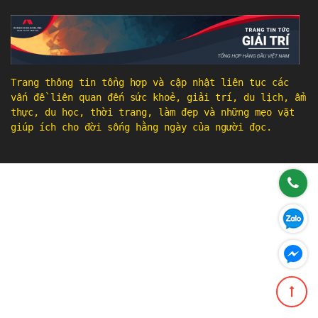
Trang thông tin tổng hợp và cập nhật liên tục các
vấn đề liên quan đến sức khoẻ, giải trí, du lịch, ẩm
thực, du học, thời trang, làm đẹp và những mẹo vặt
giúp ích cho đời sống hằng ngày của người đọc.