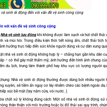
 vệ sinh di động đến với vấn đề vệ sinh công cộng
ến với vấn đề vệ sinh công cộng
:
Nhà vệ sinh lưu động
khi không được làm sạch và hút chất thải
 và mùi hôi. Trong điều kiện thời tiết nóng ẩm, chất thải tích t
à ảnh hưởng trực tiếp đến sức khỏe người dùng và cư dân xung qua
 đặt nhà vệ sinh di động không hợp lý – chẳng hạn gần khu dân cư
ấp – có thể gây mất thẩm mỹ, ảnh hưởng đến hình ảnh chung củ
iểm du lịch, trung tâm thành phố hay khu vực có lượng người qu
 chung: Nhà vệ sinh di động thường được dùng bởi nhiều người 
ng xuyên, sẽ tiềm ẩn nguy cơ lây nhiễm chéo các bệnh ngoài da,
iếp xúc bề mặt (tay nắm cửa, vòi nước...).
hóa chất xử lý không đúng cách: Một số nhà vệ sinh di động sử
ông thân thiện với môi trường hoặc bị đổ thải sai quy trình, chú