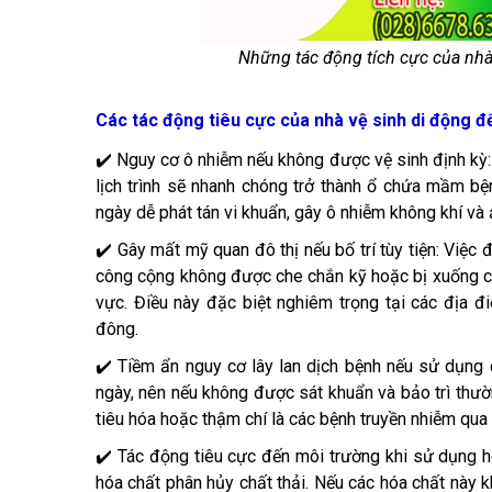
Những tác động tích cực của nhà
Các tác động tiêu cực của nhà vệ sinh di động đ
✔️ Nguy cơ ô nhiễm nếu không được vệ sinh định kỳ
lịch trình sẽ nhanh chóng trở thành ổ chứa mầm bệnh
ngày dễ phát tán vi khuẩn, gây ô nhiễm không khí v
✔️ Gây mất mỹ quan đô thị nếu bố trí tùy tiện: Việc
công cộng không được che chắn kỹ hoặc bị xuống c
vực. Điều này đặc biệt nghiêm trọng tại các địa đ
đông.
✔️ Tiềm ẩn nguy cơ lây lan dịch bệnh nếu sử dụng
ngày, nên nếu không được sát khuẩn và bảo trì thườ
tiêu hóa hoặc thậm chí là các bệnh truyền nhiễm qua t
✔️ Tác động tiêu cực đến môi trường khi sử dụng 
hóa chất phân hủy chất thải. Nếu các hóa chất này kh