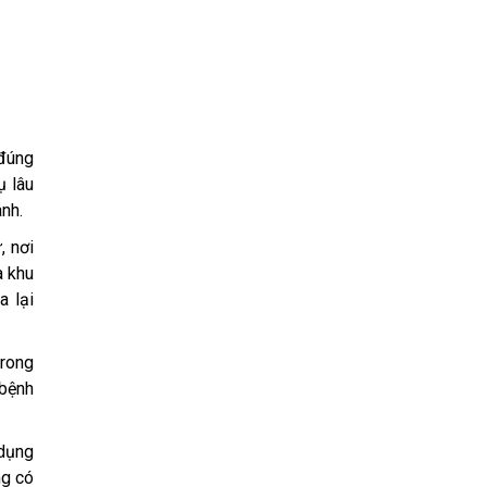
 đúng
ụ lâu
nh.
, nơi
a khu
a lại
trong
 bệnh
 dụng
ng có