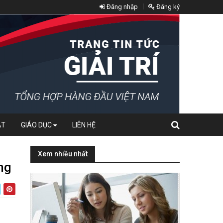
Đăng nhập
Đăng ký
ẬT
GIÁO DỤC
LIÊN HỆ
Xem nhiều nhất
ng