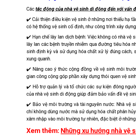
Các
tác động của nhà vệ sinh di động đến với vấn 
✔️ Cải thiện điều kiện vệ sinh ở những nơi thiếu hạ 
có hệ thống vệ sinh cố định, như công trình xây dựng
✔️ Hạn chế lây lan dịch bệnh: Việc không có nhà vệ
lây lan các bệnh truyền nhiễm qua đường tiêu hóa như
sinh định kỳ và sử dụng hóa chất xử lý đúng cách, 
xung quanh.
✔️ Nâng cao ý thức cộng đồng về vệ sinh môi trườn
gian công cộng góp phần xây dựng thói quen vệ sin
✔️ Hỗ trợ quản lý và tổ chức các sự kiện đông người:
của nhà vệ sinh di động giúp đảm bảo vấn đề vệ sin
✔️ Bảo vệ môi trường và tài nguyên nước: Nhà vệ s
chí không dùng nước mà sử dụng hóa chất phân hủy 
xâm nhập vào môi trường tự nhiên, đặc biệt ở những n
Xem thêm:
Những xu hướng nhà vệ s