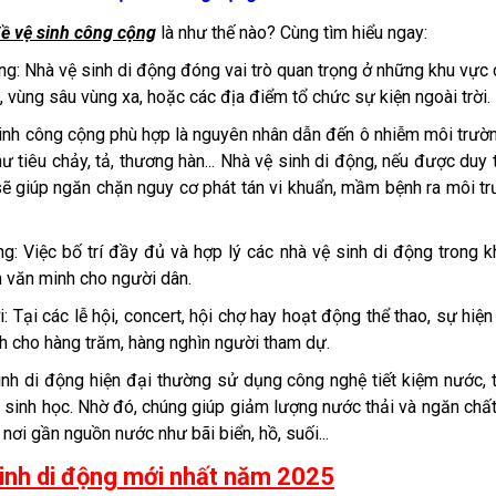
đề vệ sinh công cộng
là như thế nào? Cùng tìm hiểu ngay:
tầng: Nhà vệ sinh di động đóng vai trò quan trọng ở những khu vực
, vùng sâu vùng xa, hoặc các địa điểm tổ chức sự kiện ngoài trời.
 sinh công cộng phù hợp là nguyên nhân dẫn đến ô nhiễm môi trườ
 tiêu chảy, tả, thương hàn... Nhà vệ sinh di động, nếu được duy t
sẽ giúp ngăn chặn nguy cơ phát tán vi khuẩn, mầm bệnh ra môi t
g: Việc bố trí đầy đủ và hợp lý các nhà vệ sinh di động trong 
h văn minh cho người dân.
 Tại các lễ hội, concert, hội chợ hay hoạt động thể thao, sự hiện
h cho hàng trăm, hàng nghìn người tham dự.
inh di động hiện đại thường sử dụng công nghệ tiết kiệm nước,
sinh học. Nhờ đó, chúng giúp giảm lượng nước thải và ngăn chất
ơi gần nguồn nước như bãi biển, hồ, suối...
inh di động mới nhất năm 2025