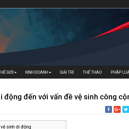
THẾ GIỚI
KINH DOANH
GIẢI TRÍ
THỂ THAO
PHÁP LU
di động đến với vấn đề vệ sinh công cộ
 vệ sinh di động