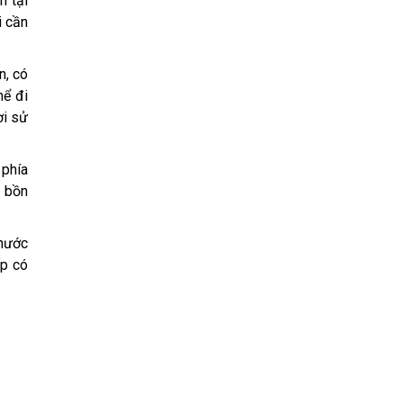
n tại
i cần
n, có
hể đi
ời sử
 phía
, bồn
 nước
ấp có