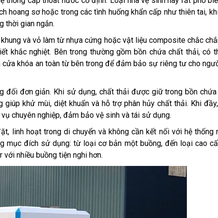
 thống cấp thoát nước cố định. Loại nhà vệ sinh này rất phổ biế
lịch hoang sơ hoặc trong các tình huống khẩn cấp như thiên tai, kh
g thời gian ngắn.
 khung và vỏ làm từ nhựa cứng hoặc vật liệu composite chắc chắ
iết khắc nghiệt. Bên trong thường gồm bồn chứa chất thải, có t
và cửa khóa an toàn từ bên trong để đảm bảo sự riêng tư cho ngư
 đối đơn giản. Khi sử dụng, chất thải được giữ trong bồn chứa
giúp khử mùi, diệt khuẩn và hỗ trợ phân hủy chất thải. Khi đầy
 vụ chuyên nghiệp, đảm bảo vệ sinh và tái sử dụng.
t, linh hoạt trong di chuyển và không cần kết nối với hệ thống
ừng mục đích sử dụng: từ loại cơ bản một buồng, đến loại cao c
r với nhiều buồng tiện nghi hơn.