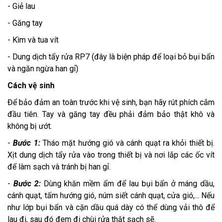
- Giẻ lau
- Găng tay
- Kìm và tua vít
- Dung dịch tẩy rửa RP7 (đây là biện pháp để loại bỏ bụi bẩn
và ngăn ngừa han gỉ)
Cách vệ sinh
Để bảo đảm an toàn trước khi vệ sinh, bạn hãy rút phích cắm
đầu tiên. Tay và găng tay đều phải đảm bảo thật khô và
không bị ướt.
-
Bước 1:
Tháo mặt hướng gió và cánh quạt ra khỏi thiết bị.
Xịt dung dịch tẩy rửa vào trong thiết bị và nơi lắp các ốc vít
để làm sạch và tránh bị han gỉ.
-
Bước 2:
Dùng khăn mềm ẩm để lau bụi bẩn ở máng dầu,
cánh quạt, tấm hướng gió, núm siết cánh quạt, cửa gió,... Nếu
như lớp bụi bẩn và cặn dầu quá dày có thể dùng vải thô để
lau đi, sau đó đem đi chùi rửa thật sạch sẽ.