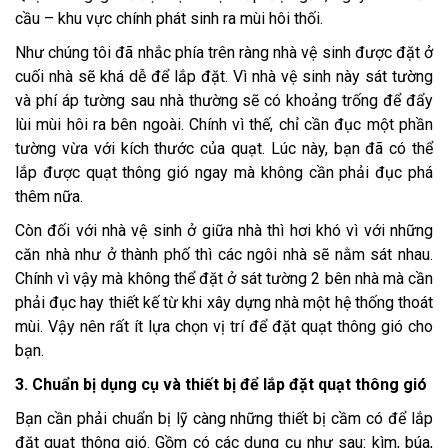
cầu – khu vực chính phát sinh ra mùi hôi thối.
Như chúng tôi đã nhắc phía trên ràng nhà vệ sinh được đặt ở
cuối nhà sẽ khá dễ để lắp đặt. Vì nhà vệ sinh này sát tường
và phí áp tường sau nhà thường sẽ có khoảng trống để đẩy
lùi mùi hôi ra bên ngoài. Chính vì thế, chỉ cần đục một phần
tường vừa với kích thước của quạt. Lúc này, bạn đã có thể
lắp được quạt thông gió ngay mà không cần phải đục phá
thêm nữa.
Còn đối với nhà vệ sinh ở giữa nhà thì hơi khó vì với những
căn nhà như ở thành phố thì các ngôi nhà sẽ nằm sát nhau.
Chính vì vậy mà không thể đặt ở sát tường 2 bên nhà mà cần
phải đục hay thiết kế từ khi xây dựng nhà một hệ thống thoát
mùi. Vậy nên rất ít lựa chọn vị trí để đặt quạt thông gió cho
bạn.
3. Chuẩn bị dụng cụ và thiết bị để lắp đặt quạt thông gió
Bạn cần phải chuẩn bị lỹ càng những thiết bị cầm có để lắp
đặt quạt thông gió. Gồm có các dụng cụ như sau: kìm, búa,