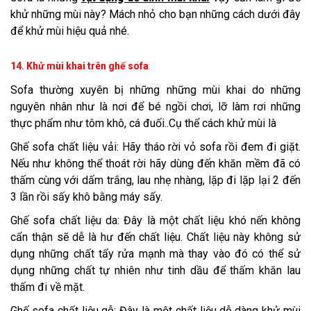
khử những mùi này? Mách nhỏ cho bạn những cách dưới đây
để khử mùi hiệu quả nhé.
14. Khử mùi khai trên ghế sofa
Sofa thường xuyên bị những những mùi khai do những
nguyên nhân như là nơi để bé ngồi chơi, lỡ làm rơi những
thực phẩm như tôm khô, cá đuối..Cụ thể cách khử mùi là
Ghế sofa chất liệu vải: Hãy tháo rời vỏ sofa rồi đem đi giặt.
Nếu như không thể thoát rời hãy dùng đến khăn mềm đã có
thấm cùng với dấm trắng, lau nhẹ nhàng, lặp đi lặp lại 2 đến
3 lần rồi sấy khô bằng máy sấy.
Ghế sofa chất liệu da: Đây là một chất liệu khó nến không
cẩn thận sẽ dễ là hư đến chất liệu. Chất liệu này không sử
dụng những chất tẩy rửa mạnh mà thay vào đó có thể sử
dụng những chất tự nhiên như tinh dầu để thấm khăn lau
thấm đi về mặt.
Ghế sofa chất liệu gỗ: Đây là một chất liệu dễ dàng khử mùi