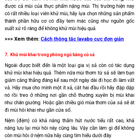
được cả mùi của thực phẩm nặng mùi. Thị trường hiện nay
có rất nhiều loại viên khử mùi, hãy lựa chọn những sản phẩm
thành phần hữu cơ có đầy tem mác cũng như nguồn gốc
xuất xứ rõ ràng để không khử mùi hiệu quả.
>>> Xem thêm:
Cách thông tắc lavabo cực đơn giản
7. Khử mùi khai trong phòng ngủ bằng củ sả
Ngoài được biết đến là một loại gia vị sả còn có tác dụng
khử mùi khai hiệu quả. Thêm nữa mùi thơm từ sả sẽ làm bạn
giảm căng thẳng đáng kể sau một ngày dài đi học đi làm vất
vả. Hãy mua cho mình một ít xả, cắt hai đầu rồi hãy đập dập
nó rồi treo ở những nơi gần chỗ thường xuyên bị mùi khai
như chân giường. Hoặc gần chiều gió mùa thơm của sả sẽ át
đi mùi hôi khai như gần cửa sổ..
Nệm (đệm) có khả năng thấm hút nước tiểu rất cao, khả
năng lưu lại mùi hôi này cũng lâu. Vậy cần làm gì để không
còn mùi hôi ở nệm nữa hãy cùng tìm hiểu dưới đây.