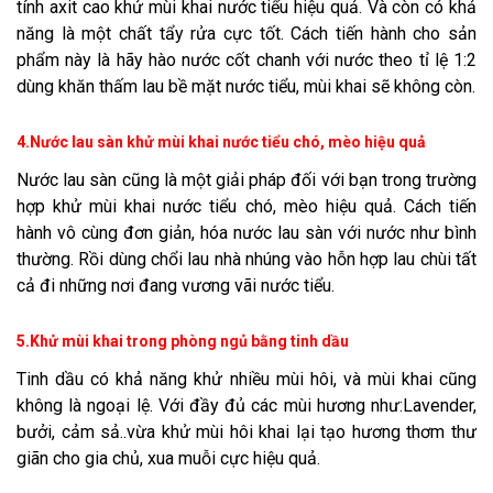
tính axit cao khử mùi khai nước tiểu hiệu quả. Và còn có khả
năng là một chất tẩy rửa cực tốt. Cách tiến hành cho sản
phẩm này là hãy hào nước cốt chanh với nước theo tỉ lệ 1:2
dùng khăn thấm lau bề mặt nước tiểu, mùi khai sẽ không còn.
4.Nước lau sàn khử mùi khai nước tiểu chó, mèo hiệu quả
Nước lau sàn cũng là một giải pháp đối với bạn trong trường
hợp khử mùi khai nước tiểu chó, mèo hiệu quả. Cách tiến
hành vô cùng đơn giản, hóa nước lau sàn với nước như bình
thường. Rồi dùng chổi lau nhà nhúng vào hỗn hợp lau chùi tất
cả đi những nơi đang vương vãi nước tiểu.
5.Khử mùi khai trong phòng ngủ bằng tinh dầu
Tinh dầu có khả năng khử nhiều mùi hôi, và mùi khai cũng
không là ngoại lệ. Với đầy đủ các mùi hương như:Lavender,
bưởi, cảm sả..vừa khử mùi hôi khai lại tạo hương thơm thư
giãn cho gia chủ, xua muỗi cực hiệu quả.