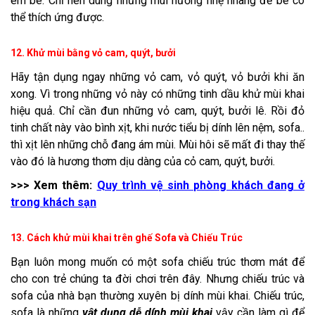
em bé. Chỉ nên dùng những mùi hương nhẹ nhàng để bé có
thể thích ứng được.
12. Khử mùi bằng vỏ cam, quýt, bưởi
Hãy tận dụng ngay những vỏ cam, vỏ quýt, vỏ bưởi khi ăn
xong. Vì trong những vỏ này có những tinh dầu khử mùi khai
hiệu quả. Chỉ cần đun những vỏ cam, quýt, bưởi lê. Rồi đỏ
tinh chất này vào bình xịt, khi nước tiểu bị dính lên nệm, sofa..
thì xịt lên những chỗ đang ám mùi. Mùi hôi sẽ mất đi thay thế
vào đó là hương thơm dịu dàng của cỏ cam, quýt, bưởi.
>>> Xem thêm:
Quy trình vệ sinh phòng khách đang ở
trong khách sạn
13. Cách khử mùi khai trên ghế Sofa và Chiếu Trúc
Bạn luôn mong muốn có một sofa chiếu trúc thơm mát để
cho con trẻ chúng ta đời chơi trên đây. Nhưng chiếu trúc và
sofa của nhà bạn thường xuyên bị dính mùi khai. Chiếu trúc,
sofa là những
vật dụng dễ dính mùi khai
vậy cần làm gì để