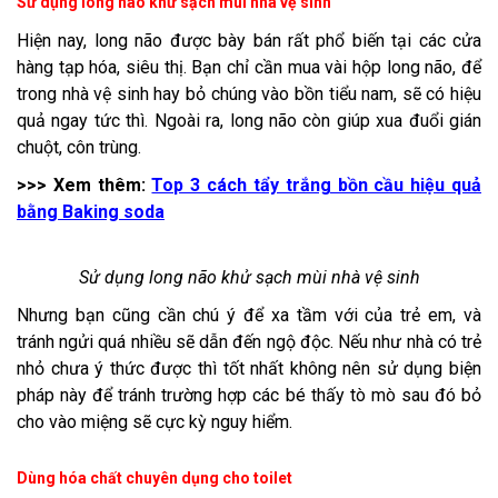
Sử dụng long não khử sạch mùi nhà vệ sinh
Hiện nay, long não được bày bán rất phổ biến tại các cửa
hàng tạp hóa, siêu thị. Bạn chỉ cần mua vài hộp long não, để
trong nhà vệ sinh hay bỏ chúng vào bồn tiểu nam, sẽ có hiệu
quả ngay tức thì. Ngoài ra, long não còn giúp xua đuổi gián
chuột, côn trùng.
>>> Xem thêm:
Top 3 cách tẩy trắng bồn cầu hiệu quả
bằng Baking soda
Sử dụng long não khử sạch mùi nhà vệ sinh
Nhưng bạn cũng cần chú ý để xa tầm với của trẻ em, và
tránh ngửi quá nhiều sẽ dẫn đến ngộ độc. Nếu như nhà có trẻ
nhỏ chưa ý thức được thì tốt nhất không nên sử dụng biện
pháp này để tránh trường hợp các bé thấy tò mò sau đó bỏ
cho vào miệng sẽ cực kỳ nguy hiểm.
Dùng hóa chất chuyên dụng cho toilet