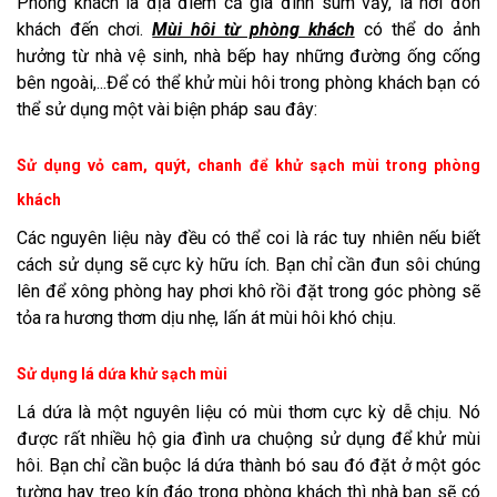
Phòng khách là địa điểm cả gia đình sum vầy, là nơi đón
khách đến chơi.
Mùi hôi từ phòng khách
có thể do ảnh
hưởng từ nhà vệ sinh, nhà bếp hay những đường ống cống
bên ngoài,...Để có thể khử mùi hôi trong phòng khách bạn có
thể sử dụng một vài biện pháp sau đây:
Sử dụng vỏ cam, quýt, chanh để khử sạch mùi trong phòng
khách
Các nguyên liệu này đều có thể coi là rác tuy nhiên nếu biết
cách sử dụng sẽ cực kỳ hữu ích. Bạn chỉ cần đun sôi chúng
lên để xông phòng hay phơi khô rồi đặt trong góc phòng sẽ
tỏa ra hương thơm dịu nhẹ, lấn át mùi hôi khó chịu.
Sử dụng lá dứa khử sạch mùi
Lá dứa là một nguyên liệu có mùi thơm cực kỳ dễ chịu. Nó
được rất nhiều hộ gia đình ưa chuộng sử dụng để khử mùi
hôi. Bạn chỉ cần buộc lá dứa thành bó sau đó đặt ở một góc
tường hay treo kín đáo trong phòng khách thì nhà bạn sẽ có