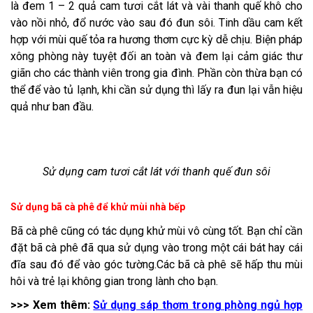
là đem 1 – 2 quả cam tươi cắt lát và vài thanh quế khô cho
vào nồi nhỏ, đổ nước vào sau đó đun sôi. Tinh dầu cam kết
hợp với mùi quế tỏa ra hương thơm cực kỳ dễ chịu. Biện pháp
xông phòng này tuyệt đối an toàn và đem lại cảm giác thư
giãn cho các thành viên trong gia đình. Phần còn thừa bạn có
thể để vào tủ lạnh, khi cần sử dụng thì lấy ra đun lại vẫn hiệu
quả như ban đầu.
Sử dụng cam tươi cắt lát với thanh quế đun sôi
Sử dụng bã cà phê để khử mùi nhà bếp
Bã cà phê cũng có tác dụng khử mùi vô cùng tốt. Bạn chỉ cần
đặt bã cà phê đã qua sử dụng vào trong một cái bát hay cái
đĩa sau đó để vào góc tường.Các bã cà phê sẽ hấp thu mùi
hôi và trẻ lại không gian trong lành cho bạn.
>>> Xem thêm:
Sử dụng sáp thơm trong phòng ngủ hợp