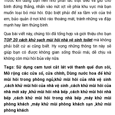
Trước khi dùng bạn nên nhớ phải lắc thật đều và giữ cho
bình đứng thẳng, nhấn vào nút xịt về phía khu vực mà bạn
muốn loại bỏ mùi hôi. Đặc biệt phải để xa tầm với của trẻ
em, bảo quản ở nơi khô ráo thoáng mát, tránh những va đập
mạnh hay làm thủng bình.
Qua bài viết này, chúng tôi đã tổng hợp và giới thiệu cho bạn
TOP 20 cách khử sạch mùi hôi nhà vệ sinh toilet
mà không
phải bất cứ ai cũng biết. Hy vọng những thông tin này sẽ
giúp bạn có được không gian sống thoải mái, dễ chịu và
không còn mùi hôi bủa vây nữa.
Tags: Sử dụng cam tươi cắt lát với thanh quế đun sôi,
Mở rộng các cửa sổ, cửa chính, Dùng nước hoa để khử
mùi hôi trong phòng ngủ,khử mùi hôi của nhà vệ sinh
,cách khử mùi hôi của nhà vệ sinh ,cách khử mùi hôi của
nhà mới xây ,khử mùi hôi nhà bếp ,cách khử mùi hôi nhà
bếp ,cách khử mùi hôi trong nhà bếp ,máy khử mùi
phòng khách ,máy khử mùi phòng khách sạn ,khử mùi
phòng khách