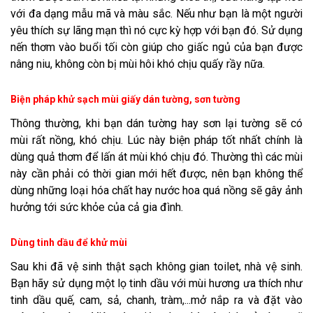
với đa dạng mẫu mã và màu sắc. Nếu như bạn là một người
yêu thích sự lãng mạn thì nó cực kỳ hợp với bạn đó. Sử dụng
nến thơm vào buổi tối còn giúp cho giấc ngủ của bạn được
nâng niu, không còn bị mùi hôi khó chịu quấy rầy nữa.
Biện pháp khử sạch mùi giấy dán tường, sơn tường
Thông thường, khi bạn dán tường hay sơn lại tường sẽ có
mùi rất nồng, khó chịu. Lúc này biện pháp tốt nhất chính là
dùng quả thơm để lấn át mùi khó chịu đó. Thường thì các mùi
này cần phải có thời gian mới hết được, nên bạn không thể
dùng những loại hóa chất hay nước hoa quá nồng sẽ gây ảnh
hưởng tới sức khỏe của cả gia đình.
Dùng tinh dầu để khử mùi
Sau khi đã vệ sinh thật sạch không gian toilet, nhà vệ sinh.
Bạn hãy sử dụng một lọ tinh dầu với mùi hương ưa thích như
tinh dầu quế, cam, sả, chanh, tràm,...mở nắp ra và đặt vào