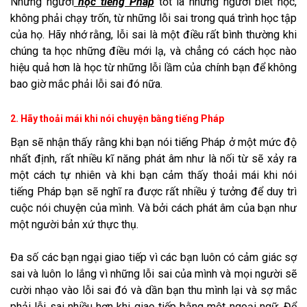
Những người
học tiếng Pháp
tốt là những người biết học,
không phải chạy trốn, từ những lỗi sai trong quá trình học tập
của họ. Hãy nhớ rằng, lỗi sai là một điều rất bình thường khi
chúng ta học những điều mới lạ, và chẳng có cách học nào
hiệu quả hơn là học từ những lỗi lầm của chính bạn để không
bao giờ mắc phải lỗi sai đó nữa.
2. Hãy thoải mái khi nói chuyện bằng tiếng Pháp
Bạn sẽ nhận thấy rằng khi bạn nói tiếng Pháp ở một mức độ
nhất định, rất nhiều kĩ năng phát âm như là nối từ sẽ xảy ra
một cách tự nhiên và khi bạn cảm thấy thoải mái khi nói
tiếng Pháp bạn sẽ nghĩ ra được rất nhiều ý tưởng để duy trì
cuộc nói chuyện của mình. Và bởi cách phát âm của bạn như
một người bản xứ thực thụ.
Đa số các bạn ngại giao tiếp vì các bạn luôn có cảm giác sợ
sai và luôn lo lắng vì những lỗi sai của mình và mọi người sẽ
cười nhạo vào lỗi sai đó và dần bạn thu mình lại và sợ mắc
phải lỗi sai nhiều hơn khi giao tiếp bằng một ngoại ngữ. Để