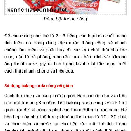
Dùng bột thông cống
Để cho chúng như thế từ 2 - 3 tiếng, các loại hóa chất mang
tính kiềm có trong dung dịch nước thông cống sẽ nhanh
chóng làm mềm và phân hủy đi các loại chất thải như tóc
rụng, cặn từ xà phòng, rong rêu, tảo… bám dính vào đường
ống thoát nước gây ra tình trạng lavabo bị tắc nghẹt một
cách thật nhanh chóng và hiệu quả.
Sử dụng baking soda cùng với giấm
Cách thực hiện vô cùng là đơn giản. Bạn chỉ cần cho vào bồn
rửa mặt khoảng 3 muỗng bột baking soda cùng với 250 ml
giấm, rồi đợi khoảng 5 phút cho thêm 300ml nước nóng. Để
hỗn hợp này như thế trong khoảng thời gian từ 20 - 30 phút
và thực hiện xả nước lại cho bồn rửa mặt thì tình trạng
lavabo bị nghẹt
sẽ được thông tắc một cách thật nhanh