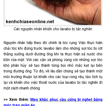
Các nguyên nhân khiến cho lavabo bị tắc nghẽn
Nguyên nhân tiếp theo đó chính là tóc rụng. Việc thực hiện
chải tóc khi đứng trước lavabo làm cho những sợi tóc bị rớt
thẳng xuống dưới đường ống khi ta thực hiện xả nước cho
bồn rửa mặt. Với các cặn xà phòng cùng với những sợi tóc
khó phân hủy sẽ tạo thành từng búi nhỏ mắc kẹt lại bên
trong đường ống. Từ đó, về lâu dần chúng sẽ tạo thành một
môi trường thuận lợi khiến cho các loại rong rêu, tảo tích tụ
lại và khiến cho việc thoát nước của lavabo bị tắc nghẽn đi
một cách nhanh chóng.
>> Xem thêm:
Mẹo khắc phục cầu cống bị nghẹt bằng
móc treo quần áo