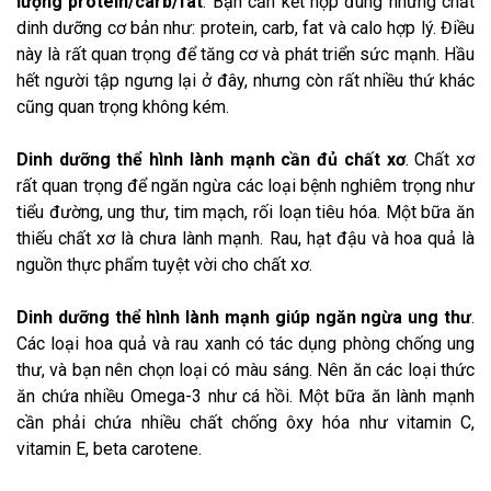
lượng protein/carb/fat
. Bạn cần kết hợp đúng những chất
dinh dưỡng cơ bản như: protein, carb, fat và calo hợp lý. Điều
này là rất quan trọng để tăng cơ và phát triển sức mạnh. Hầu
hết người tập ngưng lại ở đây, nhưng còn rất nhiều thứ khác
cũng quan trọng không kém.
Dinh dưỡng thể hình
lành mạnh cần đủ chất xơ
. Chất xơ
rất quan trọng để ngăn ngừa các loại bệnh nghiêm trọng như
tiểu đường, ung thư, tim mạch, rối loạn tiêu hóa. Một bữa ăn
thiếu chất xơ là chưa lành mạnh. Rau, hạt đậu và hoa quả là
nguồn thực phẩm tuyệt vời cho chất xơ.
Dinh dưỡng thể hình
lành mạnh giúp ngăn ngừa ung thư
.
Các loại hoa quả và rau xanh có tác dụng phòng chống ung
thư, và bạn nên chọn loại có màu sáng. Nên ăn các loại thức
ăn chứa nhiều Omega-3 như cá hồi. Một bữa ăn lành mạnh
cần phải chứa nhiều chất chống ôxy hóa như vitamin C,
vitamin E, beta carotene.