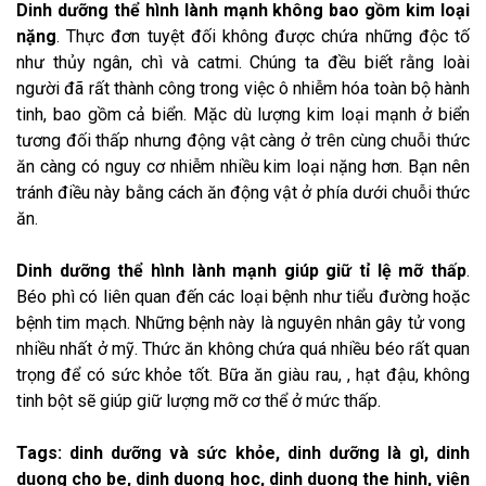
Dinh dưỡng thể hình
lành mạnh không bao gồm kim loại
nặng
. Thực đơn tuyệt đối không được chứa những độc tố
như thủy ngân, chì và catmi. Chúng ta đều biết rằng loài
người đã rất thành công trong việc ô nhiễm hóa toàn bộ hành
tinh, bao gồm cả biển. Mặc dù lượng kim loại mạnh ở biển
tương đối thấp nhưng động vật càng ở trên cùng chuỗi thức
ăn càng có nguy cơ nhiễm nhiều kim loại nặng hơn. Bạn nên
tránh điều này bằng cách ăn động vật ở phía dưới chuỗi thức
ăn.
Dinh dưỡng thể hình lành mạnh giúp giữ tỉ lệ mỡ thấp
.
Béo phì có liên quan đến các loại bệnh như tiểu đường hoặc
bệnh tim mạch. Những bệnh này là nguyên nhân gây tử vong
nhiều nhất ở mỹ. Thức ăn không chứa quá nhiều béo rất quan
trọng để có sức khỏe tốt. Bữa ăn giàu rau, , hạt đậu, không
tinh bột sẽ giúp giữ lượng mỡ cơ thể ở mức thấp.
Tags: dinh dưỡng và sức khỏe, dinh dưỡng là gì, dinh
duong cho be, dinh duong hoc, dinh duong the hinh, viện