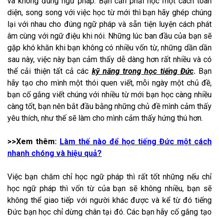
và không đúng ngữ pháp. Bạn cần phải học một cách toàn
diện, song song với việc học từ mới thì bạn hãy ghép chúng
lại với nhau cho đúng ngữ pháp và sẵn tiện luyện cách phát
âm cùng với ngữ điệu khi nói. Những lúc ban đầu của bạn sẽ
gặp khó khăn khi bạn không có nhiều vốn từ, những dần dần
sau này, việc này bạn cảm thấy dễ dàng hơn rất nhiều và có
thể cải thiện tất cả các
kỹ năng trong học tiếng Đức
.
Bạn
hãy tạo cho mình một thói quen viết, mỗi ngày một chủ đề,
bạn cố gắng viết chúng với nhiều từ mới bạn học càng nhiều
càng tốt, bạn nên bắt đầu bằng những chủ đề mình cảm thấy
yêu thích, như thế sẽ làm cho mình cảm thấy hứng thú hơn.
>>Xem thêm:
Làm thế nào để học tiếng Đức một cách
nhanh chóng và hiệu quả?
Việc bạn chăm chỉ học ngữ pháp thì rất tốt những nếu chỉ
học ngữ pháp thì vốn từ của bạn sẽ không nhiều, bạn sẽ
không thể giao tiếp với người khác được và kể từ đó tiếng
Đức bạn học chỉ dừng chân tại đó. Các bạn hãy cố gắng tạo